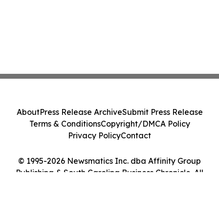
About
Press Release Archive
Submit Press Release
Terms & Conditions
Copyright/DMCA Policy
Privacy Policy
Contact
© 1995-2026 Newsmatics Inc. dba Affinity Group
Publishing & South Carolina Business Chronicle. All
Rights Reserved.
Cookie Settings / Your Privacy Choices