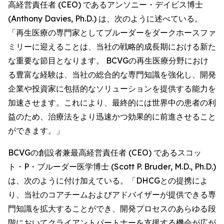
高経営責任者 (CEO) であるアンソニー・デイビス博士
(Anthony Davies, Ph.D.) は、次のように述べている。
「再生医療の専門家としてブルーダーをダークホースファ
ミリーに迎えることは、当社の戦略的成長期における新た
な重要な節目となります。 BCVGの再生医療分野におけ
る豊富な経験は、当社の総合的な専門知識を強化し、開発
企業や投資家に包括的なソリューションを提供する能力を
加速させます。これにより、最終的には世界中の患者の利
益のため、治療法をより迅速かつ効果的に前進させること
ができます。」
BCVGの創設者兼最高経営責任者 (CEO) であるスコッ
ト・P・ブルーダー医学博士 (Scott P. Bruder, M.D., Ph.D.)
は、次のように付け加えている。「DHCGとの提携によ
り、当社のコアチームおよびアドバイザーが提供できる専
門知識を拡大することができ、開発プロセスのあらゆる段
階においてクライアントパートナーを支援する機会が広が