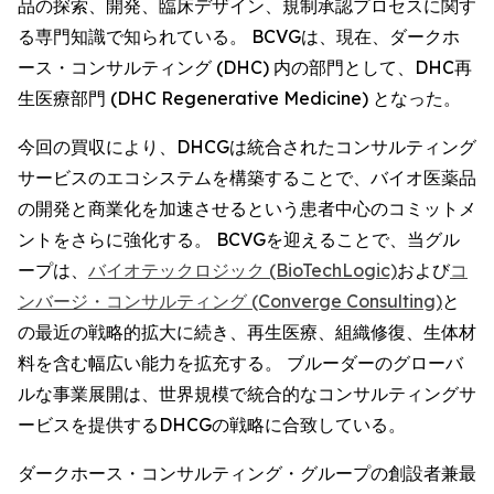
品の探索、開発、臨床デザイン、規制承認プロセスに関す
る専門知識で知られている。 BCVGは、現在、ダークホ
ース・コンサルティング (DHC) 内の部門として、DHC再
生医療部門 (DHC Regenerative Medicine) となった。
今回の買収により、DHCGは統合されたコンサルティング
サービスのエコシステムを構築することで、バイオ医薬品
の開発と商業化を加速させるという患者中心のコミットメ
ントをさらに強化する。 BCVGを迎えることで、当グル
ープは、
バイオテックロジック (BioTechLogic)
および
コ
ンバージ・コンサルティング (Converge Consulting)
と
の最近の戦略的拡大に続き、再生医療、組織修復、生体材
料を含む幅広い能力を拡充する。 ブルーダーのグローバ
ルな事業展開は、世界規模で統合的なコンサルティングサ
ービスを提供するDHCGの戦略に合致している。
ダークホース・コンサルティング・グループの創設者兼最